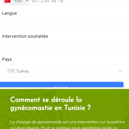
Comment se déroule la
gynécomastie en Tunisie ?
La chirurgie de gynecomastie est une intervention sur la poitrine
qui dure environ 1h et se pratique sous anesthésie locale ou