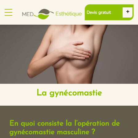
Devis gratuit
La gynécomastie
En quoi consiste la l’opération de
gynécomastie masculine ?